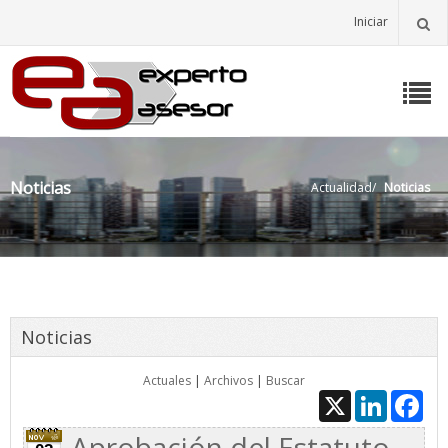
Iniciar
Noticias
Actualidad
/
Noticias
Noticias
Actuales
|
Archivos
|
Buscar
X
LinkedIn
Fac
Aprobación del Estatuto