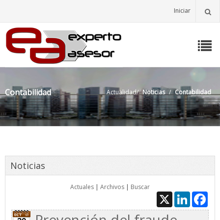
Iniciar
Contabilidad
Actualidad
/
Noticias
/
Contabilidad
Noticias
Actuales
|
Archivos
|
Buscar
X
LinkedIn
Fac
Prevención del fraude