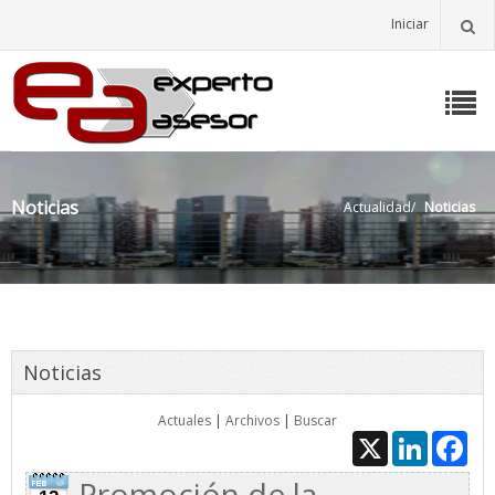
Iniciar
Noticias
Actualidad
/
Noticias
Noticias
Actuales
|
Archivos
|
Buscar
X
LinkedIn
Fac
Promoción de la