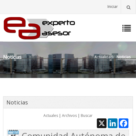
Iniciar
Noticias
Actualidad
/
Noticias
Noticias
Actuales
|
Archivos
|
Buscar
X
LinkedIn
Fac
Comunidad Autónoma de