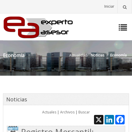
Iniciar
Economía
Actualidad
/
Noticias
/
Economía
Noticias
Actuales
|
Archivos
|
Buscar
X
LinkedIn
Fac
Registro Mercantil: