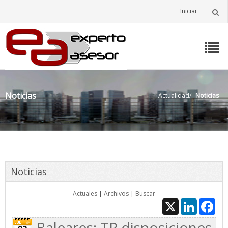
Iniciar
Noticias
Actualidad
/
Noticias
Noticias
Actuales
|
Archivos
|
Buscar
X
LinkedIn
Fac
Baleares: TR disposiciones