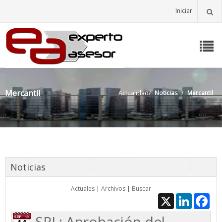
Iniciar
Mercantil
Actualidad
/
Noticias
/
Mercantil
Noticias
Actuales
|
Archivos
|
Buscar
X
LinkedIn
Fac
SRL: Aprobación del