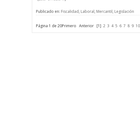
Publicado en:
Fiscalidad
,
Laboral
,
Mercantil
,
Legislación
Página 1 de 20
Primero
Anterior
[1]
2
3
4
5
6
7
8
9
10